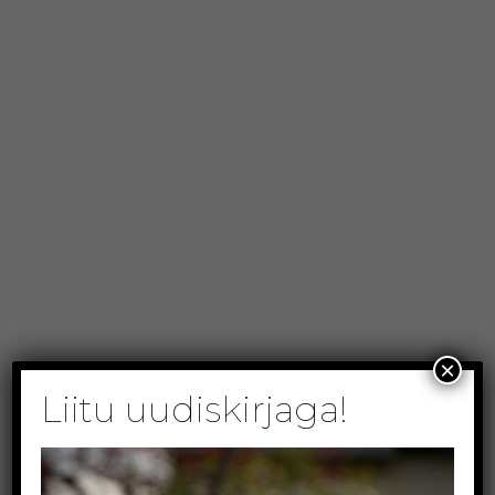
Veine laiali vedades kuuleme alalõpmata
küsimust – kas oliiviõlid tulevad ka? Tulevad!
Esimeseks oliiviõliks on Roboredo Madeira
perekonnale kuuluva Quinta Do Bispado Reserve
õli. See 17. sajandist pärit mõis asub Calabria mäe
jalamil. Kokku on põllumajanduse all seal koguni
45 hektarit maad, millest 27 hektarit võtavad enda
alla oliivipuud, 7 viinamarjaistandused ja 3 hektaril
kasvavad mandlipuud.
Oliivid kasvavad mäe lõuna- ja idanõlval,
kõrgusega merepinnast 125 kuni 170 meetrit.
×
Puud on keskmiselt üle 100 aasta vanad.
Liitu uudiskirjaga!
Ootame põnevusega esimest oliiviõli! Kindlasti
andke tagasisidet kommentaari, e-maili või
telefoni teel – kuidas maitses ja kas peaksime veel