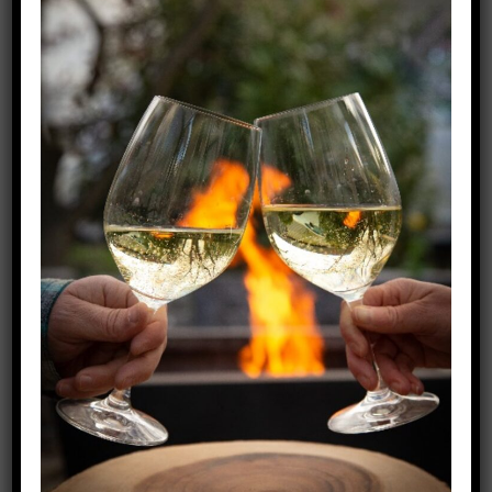
oliiviõlisid pakkuma.
Suvetellimus algab 24.05 kell 12:00 – valikus
suurepärased Portugali Duoro, Bairrada ja Vinho
Verde veinid ja Quinta Do Bispado Reserve oliiviõli.
Veinid ja oliiviõli jõuavad Eestisse enne jaanipäeva.
Peale suvetellimust tuleb paar kuud puhkust ja
degusteerimist. Järgmine tellimisperiood algab
augusti teisel poolel.
See postitus avaldati rubriigis
Lugu
. Pane järjehoidjasse:
SIIT
.
VEINIEKSPRESS