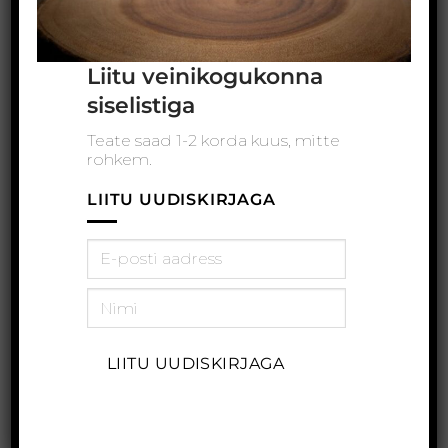
Liitu veinikogukonna
siselistiga
Millenniumilaste
Keerulise nimega
lemmikud on
Teate saad 1-2 korda kuus, mitte
veiniaed superveinidega
puuviljaseid veinid
rohkem.
LIITU UUDISKIRJAGA
VÄRSKED POSTITUSED
LIITU UUDISKIRJAGA
Austria vein? Großartig!
Gruusia vein – kiirteadmised