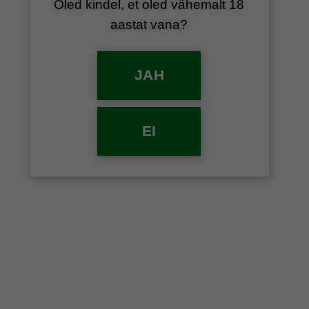
Oled kindel, et oled vähemalt 18
aastat vana?
JAH
EI
LUGU
Esimene oliiviõli on Dourost
POSTED ON
19/05/2021
BY
VEINIEKSPRESS