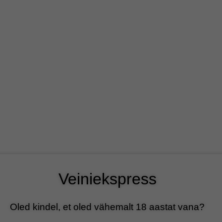
ustria veinide tellimine kestab kuni 10.08
kell 13:00:
3
13
50
10
PÄEVA
TUNDI
MIN
SEK
RAINA VEINID
VEINIKOGUKOND
KUIDAS TELLIDA?
KO
CATEGORY ARCHIVES:
UNCATEGORIZED
04
jaan
Veiniekspress
Oled kindel, et oled vähemalt 18 aastat vana?