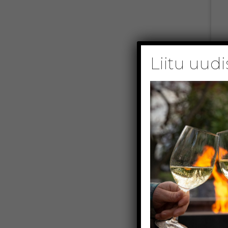
Sardiinia – 3000 aastat veinikultuur
Vahemere teine suurim saar Sardiinia on na
Liitu uudi
suurem kui pool Eestit, rahvaarvuga 1,6 miljo
Saare [...]
13
märts