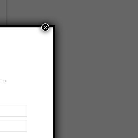
Gruusia vein –
kiirteadmised
Esimene Portugali
×
veinireis – kaks pettumust,
s.
100 õnnestumist
.]
Kuldne jõgi Douro või
Duero
Ülevaade – Portugali
veiniregioonid
em.
RUBRIIGID
Lugu
News
Uncategorized