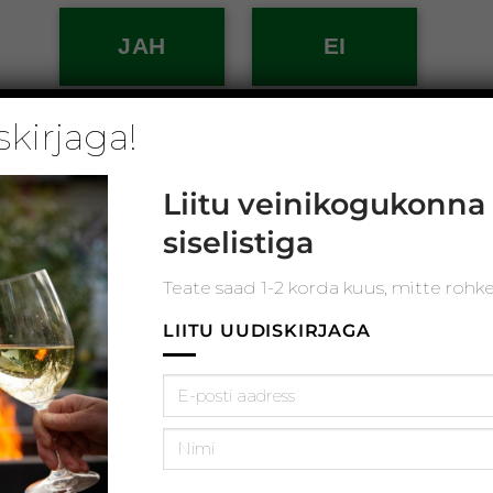
JAH
EI
i
Tere, port!
tuke
Portvein on eestlastele suhteliselt tundmatu nähtu
skirjaga!
nit.
Me teame, et see on olemas, et tuleb Portugalist, [..
Liitu veinikogukonna
siselistiga
20
mai
Teate saad 1-2 korda kuus, mitte rohk
LIITU UUDISKIRJAGA
Keerulise nimega veiniaed
superveinidega