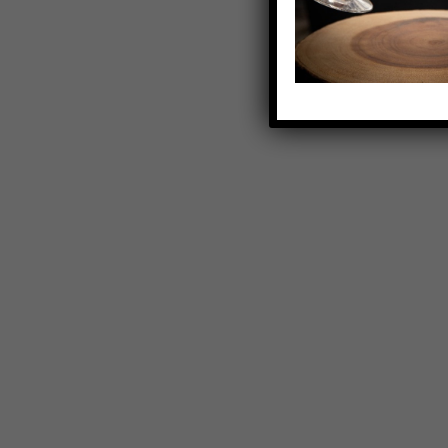
Vürtsikas Cabriz
Cabriz Tinto on erakordne vein Portugali üh
vanemast veinipiirkonnast Dão. Cabriz Tint
kolme marja [...]
INFORMATSIOON
Privaatsuspoliitika
Müügitingimused
Kuidas tellida?
Kontakt