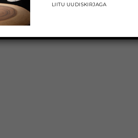
LIITU UUDISKIRJAGA
Selle aasta suveveinide üks erilisemaid veiniaedu
est
asub Bairradas – Caves São João. Selle veiniaia ni
o on
[...]
LIITU UUDISKIRJAGA
LIITU UUDISKIRJAGA