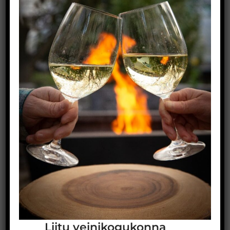
happelisus on ilusti tasakaalus. Järelmaitse on
mitmekülgne ja siidine.
Uue ajastu vein De.Zas.Se.Te on saadaval kuni 15.01
Veiniekspressi lehel
.
See postitus avaldati rubriigis
Veinid
. Pane järjehoidjasse:
SIIT
.
VEINIEKSPRESS
Liitu veinikogukonna