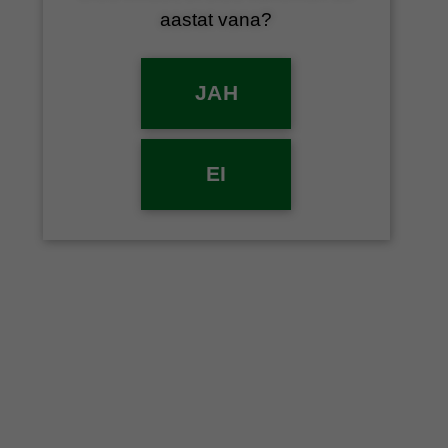
aastat vana?
VEINID
17% ja globaalne soojenemine
JAH
POSTED ON
09/01/2024
BY
VEINIEKSPRESS
Kuigi Eesti hetke ilm tundub vastupidist väitvat,
EI
temperatuurid maailmas aina tõusevad.
Temperatuur mõjutab veinitegemist üpris palju.
Näiteks jahedamal Saksamaal on mõistlik teha
eelkõige värskeid valgeid, samas kui kuumas
Apuulias (Itaalia kand) tehakse päikest täis
tugevaid punaseid. Igas temperatuurivööndis on
oma vein. Pärnumaa Primitivo ju veel ei
eksisteeri… kuid kui ilmad jätkavad pidevat
soojenemist… siis tulevikus küll.
Päike küpsetab viinamarju ja mida küpsem mari,